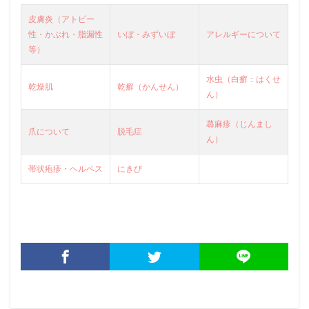
皮膚炎（アトピー
性・かぶれ・脂漏性
いぼ・みずいぼ
アレルギーについて
等）
水虫（白癬：はくせ
乾燥肌
乾癬（かんせん）
ん）
蕁麻疹（じんまし
爪について
脱毛症
ん）
帯状疱疹・ヘルペス
にきび